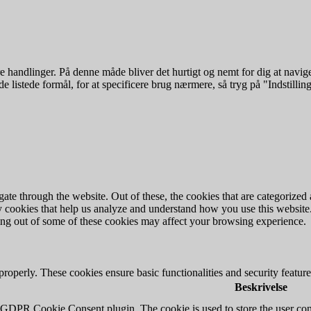
 handlinger. På denne måde bliver det hurtigt og nemt for dig at navige
e listede formål, for at specificere brug nærmere, så tryg på "Indstilling
e through the website. Out of these, the cookies that are categorized a
rty cookies that help us analyze and understand how you use this websit
ting out of some of these cookies may affect your browsing experience.
 properly. These cookies ensure basic functionalities and security featu
Beskrivelse
y GDPR Cookie Consent plugin. The cookie is used to store the user cons