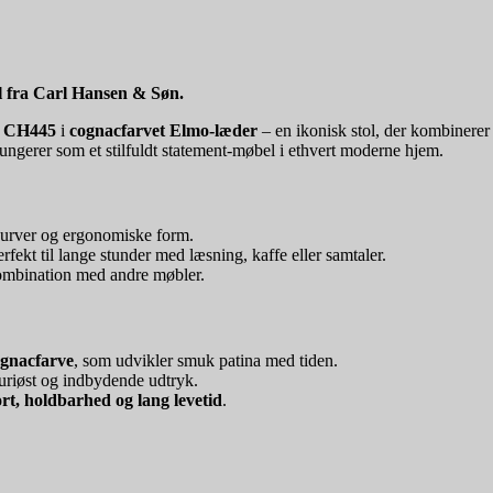
l fra Carl Hansen & Søn.
r CH445
i
cognacfarvet Elmo-læder
– en ikonisk stol, der kombinere
 fungerer som et stilfuldt statement-møbel i ethvert moderne hjem.
 kurver og ergonomiske form.
erfekt til lange stunder med læsning, kaffe eller samtaler.
i kombination med andre møbler.
ognacfarve
, som udvikler smuk patina med tiden.
ksuriøst og indbydende udtryk.
rt, holdbarhed og lang levetid
.