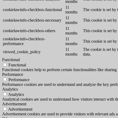
months
11
cookielawinfo-checkbox-functional
The cookie is set by
months
11
cookielawinfo-checkbox-necessary
This cookie is set b
months
11
cookielawinfo-checkbox-others
This cookie is set b
months
cookielawinfo-checkbox-
11
This cookie is set b
performance
months
11
The cookie is set by
viewed_cookie_policy
months
data.
Functional
Functional
Functional cookies help to perform certain functionalities like sharing 
Performance
Performance
Performance cookies are used to understand and analyze the key perfor
Analytics
Analytics
Analytical cookies are used to understand how visitors interact with th
Advertisement
Advertisement
Advertisement cookies are used to provide visitors with relevant ads 