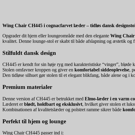
Wing Chair CH445 i cognacfarvet læder – tidløs dansk designsto
Opgrader dit hjem eller loungeområde med den elegante
Wing Chai
kvalitet. Denne lounge-stol er skabt til både afslapning og æstetik og
Stilfuldt dansk design
CH445 er kendt for sin høje ryg med karakteristiske “vinger”, bløde
Stolen omfavner kroppen og giver en
komfortabel siddeoplevelse
, p
Den tidløse silhuet gør stolen til et elegant blikfang, både alene og 
Premium materialer
Denne version af CH445 er betrukket med
Elmo-læder i en varm c
Læderet er
blødt, holdbart og eksklusivt
, hvilket giver stolen et lu
Kombinationen af kvalitetslæder og polstret ramme sikrer både
komfo
Perfekt til hjem og lounge
Wing Chair CH445 passer ind i: