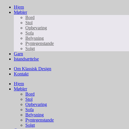
Hjem
Møbler
Bord
Stol
Opbevaring
Sofa
Belysning
Pyntegenstande
Solgt
Garn
Istandsættelse
Om Klassisk Design
Kontakt
Hjem
Møbler
Bord
Stol
Opbevaring
Sofa
Belysning
Pyntegenstande
Solgt